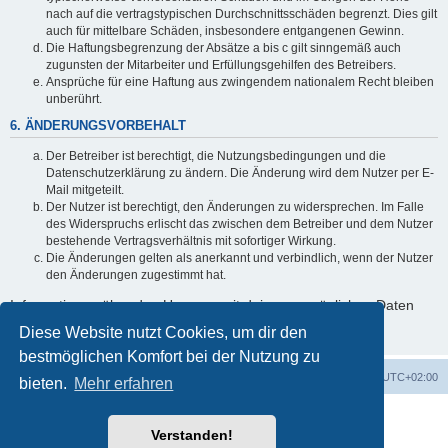
nach auf die vertragstypischen Durchschnittsschäden begrenzt. Dies gilt
auch für mittelbare Schäden, insbesondere entgangenen Gewinn.
Die Haftungsbegrenzung der Absätze a bis c gilt sinngemäß auch
zugunsten der Mitarbeiter und Erfüllungsgehilfen des Betreibers.
Ansprüche für eine Haftung aus zwingendem nationalem Recht bleiben
unberührt.
6. ÄNDERUNGSVORBEHALT
Der Betreiber ist berechtigt, die Nutzungsbedingungen und die
Datenschutzerklärung zu ändern. Die Änderung wird dem Nutzer per E-
Mail mitgeteilt.
Der Nutzer ist berechtigt, den Änderungen zu widersprechen. Im Falle
des Widerspruchs erlischt das zwischen dem Betreiber und dem Nutzer
bestehende Vertragsverhältnis mit sofortiger Wirkung.
Die Änderungen gelten als anerkannt und verbindlich, wenn der Nutzer
den Änderungen zugestimmt hat.
Informationen über den Umgang mit deinen persönlichen Daten
sind in der Datenschutzerklärung enthalten.
Diese Website nutzt Cookies, um dir den
bestmöglichen Komfort bei der Nutzung zu
Foren-Übersicht
Alle Zeiten sind
UTC+02:00
bieten.
Mehr erfahren
Copyright © 2020 - 2026 All rights reserved.
Verstanden!
Powered by
phpBB
® Forum Software © phpBB Limited