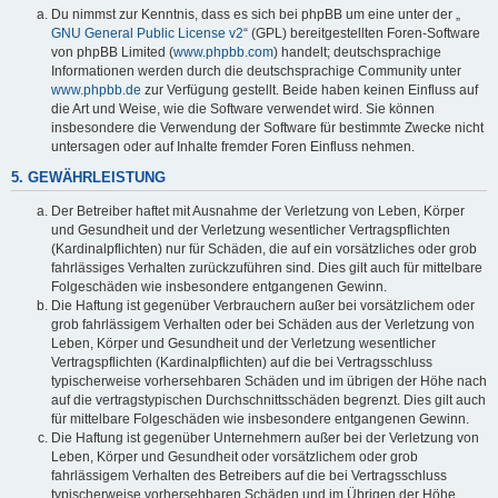
Du nimmst zur Kenntnis, dass es sich bei phpBB um eine unter der „
GNU General Public License v2
“ (GPL) bereitgestellten Foren-Software
von phpBB Limited (
www.phpbb.com
) handelt; deutschsprachige
Informationen werden durch die deutschsprachige Community unter
www.phpbb.de
zur Verfügung gestellt. Beide haben keinen Einfluss auf
die Art und Weise, wie die Software verwendet wird. Sie können
insbesondere die Verwendung der Software für bestimmte Zwecke nicht
untersagen oder auf Inhalte fremder Foren Einfluss nehmen.
5. GEWÄHRLEISTUNG
Der Betreiber haftet mit Ausnahme der Verletzung von Leben, Körper
und Gesundheit und der Verletzung wesentlicher Vertragspflichten
(Kardinalpflichten) nur für Schäden, die auf ein vorsätzliches oder grob
fahrlässiges Verhalten zurückzuführen sind. Dies gilt auch für mittelbare
Folgeschäden wie insbesondere entgangenen Gewinn.
Die Haftung ist gegenüber Verbrauchern außer bei vorsätzlichem oder
grob fahrlässigem Verhalten oder bei Schäden aus der Verletzung von
Leben, Körper und Gesundheit und der Verletzung wesentlicher
Vertragspflichten (Kardinalpflichten) auf die bei Vertragsschluss
typischerweise vorhersehbaren Schäden und im übrigen der Höhe nach
auf die vertragstypischen Durchschnittsschäden begrenzt. Dies gilt auch
für mittelbare Folgeschäden wie insbesondere entgangenen Gewinn.
Die Haftung ist gegenüber Unternehmern außer bei der Verletzung von
Leben, Körper und Gesundheit oder vorsätzlichem oder grob
fahrlässigem Verhalten des Betreibers auf die bei Vertragsschluss
typischerweise vorhersehbaren Schäden und im Übrigen der Höhe