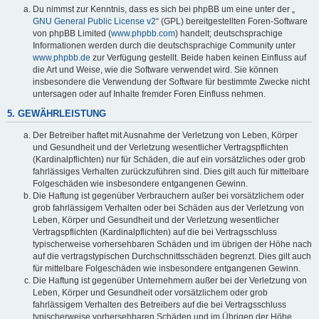
Du nimmst zur Kenntnis, dass es sich bei phpBB um eine unter der „
GNU General Public License v2
“ (GPL) bereitgestellten Foren-Software
von phpBB Limited (
www.phpbb.com
) handelt; deutschsprachige
Informationen werden durch die deutschsprachige Community unter
www.phpbb.de
zur Verfügung gestellt. Beide haben keinen Einfluss auf
die Art und Weise, wie die Software verwendet wird. Sie können
insbesondere die Verwendung der Software für bestimmte Zwecke nicht
untersagen oder auf Inhalte fremder Foren Einfluss nehmen.
5. GEWÄHRLEISTUNG
Der Betreiber haftet mit Ausnahme der Verletzung von Leben, Körper
und Gesundheit und der Verletzung wesentlicher Vertragspflichten
(Kardinalpflichten) nur für Schäden, die auf ein vorsätzliches oder grob
fahrlässiges Verhalten zurückzuführen sind. Dies gilt auch für mittelbare
Folgeschäden wie insbesondere entgangenen Gewinn.
Die Haftung ist gegenüber Verbrauchern außer bei vorsätzlichem oder
grob fahrlässigem Verhalten oder bei Schäden aus der Verletzung von
Leben, Körper und Gesundheit und der Verletzung wesentlicher
Vertragspflichten (Kardinalpflichten) auf die bei Vertragsschluss
typischerweise vorhersehbaren Schäden und im übrigen der Höhe nach
auf die vertragstypischen Durchschnittsschäden begrenzt. Dies gilt auch
für mittelbare Folgeschäden wie insbesondere entgangenen Gewinn.
Die Haftung ist gegenüber Unternehmern außer bei der Verletzung von
Leben, Körper und Gesundheit oder vorsätzlichem oder grob
fahrlässigem Verhalten des Betreibers auf die bei Vertragsschluss
typischerweise vorhersehbaren Schäden und im Übrigen der Höhe