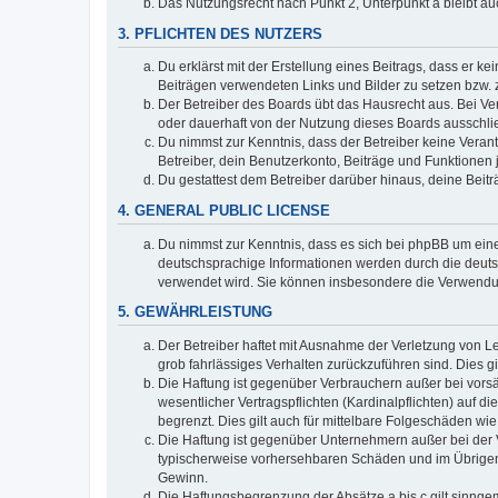
Das Nutzungsrecht nach Punkt 2, Unterpunkt a bleibt 
3. PFLICHTEN DES NUTZERS
Du erklärst mit der Erstellung eines Beitrags, dass er ke
Beiträgen verwendeten Links und Bilder zu setzen bzw.
Der Betreiber des Boards übt das Hausrecht aus. Bei V
oder dauerhaft von der Nutzung dieses Boards ausschlie
Du nimmst zur Kenntnis, dass der Betreiber keine Verantw
Betreiber, dein Benutzerkonto, Beiträge und Funktionen 
Du gestattest dem Betreiber darüber hinaus, deine Beit
4. GENERAL PUBLIC LICENSE
Du nimmst zur Kenntnis, dass es sich bei phpBB um eine
deutschsprachige Informationen werden durch die deu
verwendet wird. Sie können insbesondere die Verwendun
5. GEWÄHRLEISTUNG
Der Betreiber haftet mit Ausnahme der Verletzung von Le
grob fahrlässiges Verhalten zurückzuführen sind. Dies 
Die Haftung ist gegenüber Verbrauchern außer bei vors
wesentlicher Vertragspflichten (Kardinalpflichten) auf
begrenzt. Dies gilt auch für mittelbare Folgeschäden 
Die Haftung ist gegenüber Unternehmern außer bei der V
typischerweise vorhersehbaren Schäden und im Übrigen 
Gewinn.
Die Haftungsbegrenzung der Absätze a bis c gilt sinnge