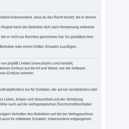
erklärst insbesondere, dass du das Recht besitzt, die in deinen
n Regeln kann der Betreiber dich nach Abmahnung zeitweise
er die er nicht zur Kenntnis genommen hat. Du gestattest dem
 Betreiber oder einem Dritten Schaden zuzufügen.
e von phpBB Limited (
www.phpbb.com
) handelt;
keinen Einfluss auf die Art und Weise, wie die Software
oren Einfluss nehmen.
inalpflichten) nur für Schäden, die auf ein vorsätzliches oder
von Leben, Körper und Gesundheit und der Verletzung
r Höhe nach auf die vertragstypischen Durchschnittsschäden
sigem Verhalten des Betreibers auf die bei Vertragsschluss
lt auch für mittelbare Schäden, insbesondere entgangenen