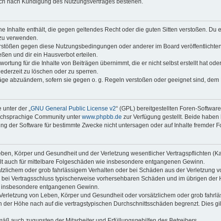
auch nach Kündigung des Nutzungsvertrages bestehen.
ine Inhalte enthält, die gegen geltendes Recht oder die guten Sitten verstoßen. Du 
 zu verwenden.
erstößen gegen diese Nutzungsbedingungen oder anderer im Board veröffentlichte
ßen und dir ein Hausverbot erteilen.
ortung für die Inhalte von Beiträgen übernimmt, die er nicht selbst erstellt hat od
jederzeit zu löschen oder zu sperren.
räge abzuändern, sofern sie gegen o. g. Regeln verstoßen oder geeignet sind, dem
 unter der „
GNU General Public License v2
“ (GPL) bereitgestellten Foren-Softwar
tschsprachige Community unter
www.phpbb.de
zur Verfügung gestellt. Beide haben 
g der Software für bestimmte Zwecke nicht untersagen oder auf Inhalte fremder F
ben, Körper und Gesundheit und der Verletzung wesentlicher Vertragspflichten (Kard
gilt auch für mittelbare Folgeschäden wie insbesondere entgangenen Gewinn.
ätzlichem oder grob fahrlässigem Verhalten oder bei Schäden aus der Verletzung 
 die bei Vertragsschluss typischerweise vorhersehbaren Schäden und im übrigen de
wie insbesondere entgangenen Gewinn.
erletzung von Leben, Körper und Gesundheit oder vorsätzlichem oder grob fahrläs
der Höhe nach auf die vertragstypischen Durchschnittsschäden begrenzt. Dies gi
mäß auch zugunsten der Mitarbeiter und Erfüllungsgehilfen des Betreibers.