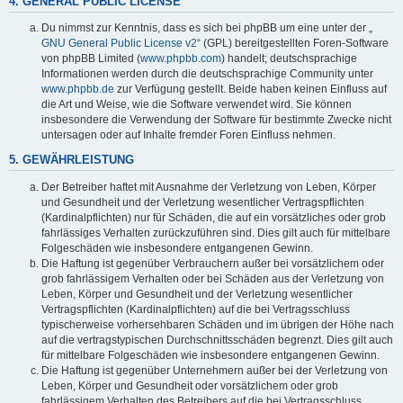
4. GENERAL PUBLIC LICENSE
Du nimmst zur Kenntnis, dass es sich bei phpBB um eine unter der „
GNU General Public License v2
“ (GPL) bereitgestellten Foren-Software
von phpBB Limited (
www.phpbb.com
) handelt; deutschsprachige
Informationen werden durch die deutschsprachige Community unter
www.phpbb.de
zur Verfügung gestellt. Beide haben keinen Einfluss auf
die Art und Weise, wie die Software verwendet wird. Sie können
insbesondere die Verwendung der Software für bestimmte Zwecke nicht
untersagen oder auf Inhalte fremder Foren Einfluss nehmen.
5. GEWÄHRLEISTUNG
Der Betreiber haftet mit Ausnahme der Verletzung von Leben, Körper
und Gesundheit und der Verletzung wesentlicher Vertragspflichten
(Kardinalpflichten) nur für Schäden, die auf ein vorsätzliches oder grob
fahrlässiges Verhalten zurückzuführen sind. Dies gilt auch für mittelbare
Folgeschäden wie insbesondere entgangenen Gewinn.
Die Haftung ist gegenüber Verbrauchern außer bei vorsätzlichem oder
grob fahrlässigem Verhalten oder bei Schäden aus der Verletzung von
Leben, Körper und Gesundheit und der Verletzung wesentlicher
Vertragspflichten (Kardinalpflichten) auf die bei Vertragsschluss
typischerweise vorhersehbaren Schäden und im übrigen der Höhe nach
auf die vertragstypischen Durchschnittsschäden begrenzt. Dies gilt auch
für mittelbare Folgeschäden wie insbesondere entgangenen Gewinn.
Die Haftung ist gegenüber Unternehmern außer bei der Verletzung von
Leben, Körper und Gesundheit oder vorsätzlichem oder grob
fahrlässigem Verhalten des Betreibers auf die bei Vertragsschluss