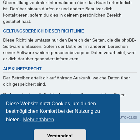
Übermittlung zentraler Informationen über das Board erforderlich
ist. Darüber hinaus dürfen er und andere Benutzer dich
kontaktieren, sofern du dies in deinem persönlichen Bereich
gestattet hast.
GELTUNGSBEREICH DIESER RICHTLINIE
Diese Richtlinie umfasst nur den Bereich der Seiten, die die phpBB-
Software umfassen. Sofern der Betreiber in anderen Bereichen
seiner Software weitere personenbezogene Daten verarbeitet, wird
er dich darüber gesondert informieren.
AUSKUNFTSRECHT
Der Betreiber erteilt dir auf Anfrage Auskunft, welche Daten über
dich gespeichert sind.
Du kannst jederzeit die Löschung bzw. Sperrung deiner Daten
verlangen. Kontaktiere hierzu bitte den Betreiber.
Diese Website nutzt Cookies, um dir den
bestmöglichen Komfort bei der Nutzung zu
Foren-Übersicht
Alle Zeiten sind
UTC+02:00
bieten.
Mehr erfahren
Copyright © 2020 - 2026 All rights reserved.
Verstanden!
Powered by
phpBB
® Forum Software © phpBB Limited