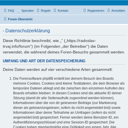
FAQ
Spenden
Regeln
Kontakt
Registrieren
Anmelden
Foren-Übersicht
- Datenschutzerklärung
Diese Richtlinie beschreibt, wie „“ („https://radoslav-
trvaj.info/forum“) (im Folgenden „der Betreiber“) die Daten
verwendet, die während deines Foren-Besuchs gesammelt werden.
UMFANG UND ART DER DATENSPEICHERUNG
Deine Daten werden auf vier verschiedene Arten gesammelt:
Die Forensoftware phpBB erstellt bei deinem Besuch des Boards
mehrere Cookies. Cookies sind kleine Textdateien, die dein Browser als
temporäre Dateien ablegt und die zwischen den einzelnen Aufrufen des
Boards erhalten bleiben. In diesen Cookies sind die aktuelle ID deiner
Sitzung (damit dir alle Seitenaufrufe zugeordnet werden können),
Informationen über die von dir gelesenen Beiträge (zur Markierung
dieser als gelesen/ungelesen; sofern du nicht angemeldet bist) sowie
Informationen über deine Teilnahme an Umfragen (sofern du nicht
angemeldet bist) gespeichert. Ferner werden deine Benutzer-ID, ein
Authentifizierungsschlüssel und eine Session-ID gespeichert. Die
Cookies haben standardmäßig eine Gültigkeit von einem Jahr. Alle