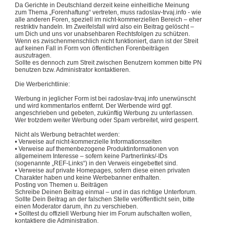
Da Gerichte in Deutschland derzeit keine einheitliche Meinung
zum Thema „Forenhaftung“ vertreten, muss radoslav-trvaj.info - wie
alle anderen Foren, speziell im nicht-kommerziellen Bereich – eher
restriktiv handeln. Im Zweifelsfall wird also ein Beitrag gelöscht –
um Dich und uns vor unabsehbaren Rechtsfolgen zu schützen.
Wenn es zwischenmenschlich nicht funktioniert, dann ist der Streit
auf keinen Fall in Form von öffentlichen Forenbeiträgen
auszutragen.
Sollte es dennoch zum Streit zwischen Benutzern kommen bitte PN
benutzen bzw. Administrator kontaktieren.
Die Werberichtlinie:
Werbung in jeglicher Form ist bei radoslav-trvaj.info unerwünscht
und wird kommentarlos entfernt. Der Werbende wird ggf.
angeschrieben und gebeten, zukünftig Werbung zu unterlassen.
Wer trotzdem weiter Werbung oder Spam verbreitet, wird gesperrt.
Nicht als Werbung betrachtet werden:
• Verweise auf nicht-kommerzielle Informationsseiten
• Verweise auf themenbezogene Produktinformationen von
allgemeinem Interesse – sofern keine Partnerlinks/-IDs
(sogenannte „REF-Links“) in den Verweis eingebettet sind.
• Verweise auf private Homepages, sofern diese einen privaten
Charakter haben und keine Werbebanner enthalten.
Posting von Themen u. Beiträgen
Schreibe Deinen Beitrag einmal – und in das richtige Unterforum.
Sollte Dein Beitrag an der falschen Stelle veröffentlicht sein, bitte
einen Moderator darum, ihn zu verschieben.
• Solltest du offiziell Werbung hier im Forum aufschalten wollen,
kontaktiere die Administration.