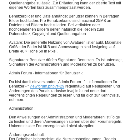
Quellenangabe zulässig. Zur Erläuterung kann der zitierte Text mit
eigenen Worten kurz zusammengefasst werden.
Benutzerbilder und Dateianhänge: Benutzer können in Beiträgen
Bilder hochladen. Pro Benutzerkonto sind maximal 25MB an
Dateien und Bildern hochzuladen. Bei verlinkten oder
hochgeladenen Bildern gelten natürlich die Regeln zum
Datenschutz, Copyright und Quellenangaben.
Avatare: Die generelle Nutzung von Avataren ist erlaubt. Maximale
Größe der Bilder ist 6KB und Abmessungen sind festgelegt auf
Breite 40 × Höhe 50 in Pixel.
Signaturen: Benutzer dürfen Signaturen Benutzen. Es ist untersagt,
Signaturen der Administratoren und Moderatoren zu benutzen.
Admin Forum - Informationen für Benutzer -:
Du bist damit einverstanden, Admin Forum - '' - Informationen für
Benutzer - ''
viewforum.php?f=29
regelmäßig auf Neuigkeiten und
Änderungen des Portals radoslav-trvaj.info und neue dort
veröffentlichten Regelungen zu lesen und für dich zur Kenntnis zu
nehmen.
Administration:
Den Anweisungen der Administratoren und Moderatoren ist Folge
zu leisten und deren Anweisungen stehen über den Forumsregeln.
Unkenntnis der Forumsregeln wird nicht akzeptiert.
Änderungsvorbehalt:
Der Betreiber ist berechtigt, die Nutzungsbedingungen, Regeln