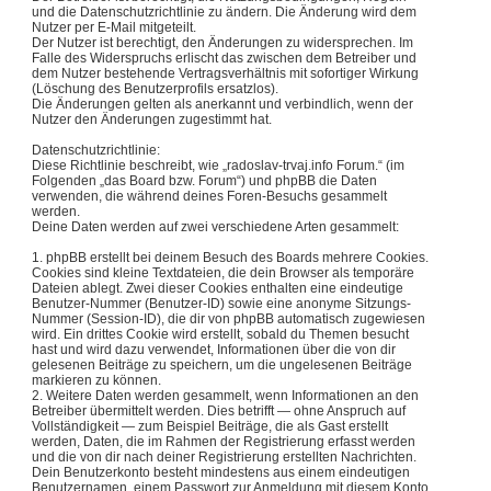
und die Datenschutzrichtlinie zu ändern. Die Änderung wird dem
Nutzer per E-Mail mitgeteilt.
Der Nutzer ist berechtigt, den Änderungen zu widersprechen. Im
Falle des Widerspruchs erlischt das zwischen dem Betreiber und
dem Nutzer bestehende Vertragsverhältnis mit sofortiger Wirkung
(Löschung des Benutzerprofils ersatzlos).
Die Änderungen gelten als anerkannt und verbindlich, wenn der
Nutzer den Änderungen zugestimmt hat.
Datenschutzrichtlinie:
Diese Richtlinie beschreibt, wie „radoslav-trvaj.info Forum.“ (im
Folgenden „das Board bzw. Forum“) und phpBB die Daten
verwenden, die während deines Foren-Besuchs gesammelt
werden.
Deine Daten werden auf zwei verschiedene Arten gesammelt:
1. phpBB erstellt bei deinem Besuch des Boards mehrere Cookies.
Cookies sind kleine Textdateien, die dein Browser als temporäre
Dateien ablegt. Zwei dieser Cookies enthalten eine eindeutige
Benutzer-Nummer (Benutzer-ID) sowie eine anonyme Sitzungs-
Nummer (Session-ID), die dir von phpBB automatisch zugewiesen
wird. Ein drittes Cookie wird erstellt, sobald du Themen besucht
hast und wird dazu verwendet, Informationen über die von dir
gelesenen Beiträge zu speichern, um die ungelesenen Beiträge
markieren zu können.
2. Weitere Daten werden gesammelt, wenn Informationen an den
Betreiber übermittelt werden. Dies betrifft — ohne Anspruch auf
Vollständigkeit — zum Beispiel Beiträge, die als Gast erstellt
werden, Daten, die im Rahmen der Registrierung erfasst werden
und die von dir nach deiner Registrierung erstellten Nachrichten.
Dein Benutzerkonto besteht mindestens aus einem eindeutigen
Benutzernamen, einem Passwort zur Anmeldung mit diesem Konto