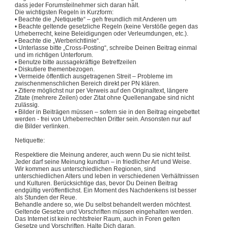
dass jeder Forumsteilnehmer sich daran hält.
Die wichtigsten Regeln in Kurzform:
• Beachte die „Netiquette“ – geh freundlich mit Anderen um
• Beachte geltende gesetzliche Regeln (keine Verstöße gegen das
Urheberrecht, keine Beleidigungen oder Verleumdungen, etc.).
• Beachte die „Werberichtlinie“.
• Unterlasse bitte „Cross-Posting“, schreibe Deinen Beitrag einmal
und im richtigen Unterforum.
• Benutze bitte aussagekräftige Betreffzeilen
• Diskutiere themenbezogen.
• Vermeide öffentlich ausgetragenen Streit – Probleme im
zwischenmenschlichen Bereich direkt per PN klären.
• Zitiere möglichst nur per Verweis auf den Originaltext, längere
Zitate (mehrere Zeilen) oder Zitat ohne Quellenangabe sind nicht
zulässig.
• Bilder in Beiträgen müssen – sofern sie in den Beitrag eingebettet
werden - frei von Urheberrechten Dritter sein. Ansonsten nur auf
die Bilder verlinken.
Netiquette:
Respektiere die Meinung anderer, auch wenn Du sie nicht teilst.
Jeder darf seine Meinung kundtun – in friedlicher Art und Weise.
Wir kommen aus unterschiedlichen Regionen, sind
unterschiedlichen Alters und leben in verschiedenen Verhältnissen
und Kulturen. Berücksichtige das, bevor Du Deinen Beitrag
endgültig veröffentlichst. Ein Moment des Nachdenkens ist besser
als Stunden der Reue.
Behandle andere so, wie Du selbst behandelt werden möchtest.
Geltende Gesetze und Vorschriften müssen eingehalten werden.
Das Internet ist kein rechtsfreier Raum, auch in Foren gelten
Gesetze und Vorschriften. Halte Dich daran.