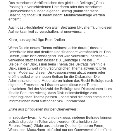
Das mehrfache Veröffentlichen des gleichen Beitrags („Cross-
Posting“) in verschiedenen Unterforen oder das mehrfache
Querverweisen auf den eigenen Beitrag (damit der mehr
Beachtung findet) ist unerwünscht. Mehrfachbeiträge werden
entfernt.
Auch das „Hochholen“ von alten Beiträgen („Pushen“), um diesen
Aufmerksamkeit zu verschaffen, ist unerwünscht.
Klare, aussagekräftige Betreffzeilen:
Wenn Du ein neues Thema eröffnest, achte darauf, dass die
Betreffzeile klar und deutlich und für andere verständlich ist. Das
Betreff „Hilfe“ ist nichtssagend und wird vermutlich überlesen –
verwende stattdessen besser z.B. „Benötige Hilfe bei ….“.
Bleibe in der Diskussion beim Thema des Beitrags. Wenn die
Diskussion zu weit vom ursprünglichen Thema abweicht, bitte
einen Moderator diesen Diskussionszweig abzutrennen oder
eröffne selbst einen neuen Beitrag für die Diskussion. Die
Administratoren und Moderatoren haben das Recht Beiträge nach
eigenem Ermessen zu Löschen wenn diese vom Thema
abweichen. Bei der Vielzahl der Beiträge und Diskussionen ist es
für alle Benutzer wichtig, dass Diskussionsbeiträge zum
ursprünglichen Thema passen – sonst sind die darin enthaltenen
Informationen nicht auffindbar bzw. unbrauchbar.
Zitate aus Drittquellen nur per Querverweis:
Im radoslav-trvaj.info Forum direkt geschriebene Beiträge können
vollständig oder in Teilen zitiert werden (Zitatfunktion der
Forensoftware). Zitate aus anderen Quellen (anderen Foren,
Webseiten, Magazinen, etc.) sind nur per Querverweis („Link“) mit