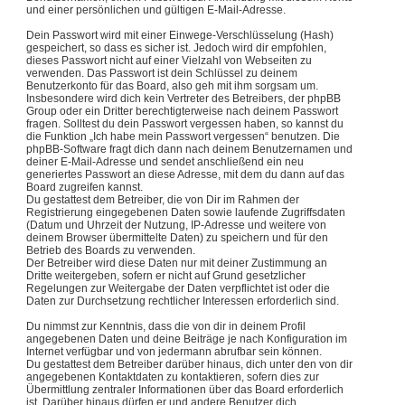
und einer persönlichen und gültigen E-Mail-Adresse.
Dein Passwort wird mit einer Einwege-Verschlüsselung (Hash)
gespeichert, so dass es sicher ist. Jedoch wird dir empfohlen,
dieses Passwort nicht auf einer Vielzahl von Webseiten zu
verwenden. Das Passwort ist dein Schlüssel zu deinem
Benutzerkonto für das Board, also geh mit ihm sorgsam um.
Insbesondere wird dich kein Vertreter des Betreibers, der phpBB
Group oder ein Dritter berechtigterweise nach deinem Passwort
fragen. Solltest du dein Passwort vergessen haben, so kannst du
die Funktion „Ich habe mein Passwort vergessen“ benutzen. Die
phpBB-Software fragt dich dann nach deinem Benutzernamen und
deiner E-Mail-Adresse und sendet anschließend ein neu
generiertes Passwort an diese Adresse, mit dem du dann auf das
Board zugreifen kannst.
Du gestattest dem Betreiber, die von Dir im Rahmen der
Registrierung eingegebenen Daten sowie laufende Zugriffsdaten
(Datum und Uhrzeit der Nutzung, IP-Adresse und weitere von
deinem Browser übermittelte Daten) zu speichern und für den
Betrieb des Boards zu verwenden.
Der Betreiber wird diese Daten nur mit deiner Zustimmung an
Dritte weitergeben, sofern er nicht auf Grund gesetzlicher
Regelungen zur Weitergabe der Daten verpflichtet ist oder die
Daten zur Durchsetzung rechtlicher Interessen erforderlich sind.
Du nimmst zur Kenntnis, dass die von dir in deinem Profil
angegebenen Daten und deine Beiträge je nach Konfiguration im
Internet verfügbar und von jedermann abrufbar sein können.
Du gestattest dem Betreiber darüber hinaus, dich unter den von dir
angegebenen Kontaktdaten zu kontaktieren, sofern dies zur
Übermittlung zentraler Informationen über das Board erforderlich
ist. Darüber hinaus dürfen er und andere Benutzer dich