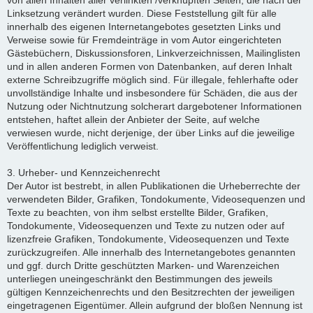
von allen Inhalten aller verlinkten /verknüpften Seiten, die nach der
Linksetzung verändert wurden. Diese Feststellung gilt für alle
innerhalb des eigenen Internetangebotes gesetzten Links und
Verweise sowie für Fremdeinträge in vom Autor eingerichteten
Gästebüchern, Diskussionsforen, Linkverzeichnissen, Mailinglisten
und in allen anderen Formen von Datenbanken, auf deren Inhalt
externe Schreibzugriffe möglich sind. Für illegale, fehlerhafte oder
unvollständige Inhalte und insbesondere für Schäden, die aus der
Nutzung oder Nichtnutzung solcherart dargebotener Informationen
entstehen, haftet allein der Anbieter der Seite, auf welche
verwiesen wurde, nicht derjenige, der über Links auf die jeweilige
Veröffentlichung lediglich verweist.
3. Urheber- und Kennzeichenrecht
Der Autor ist bestrebt, in allen Publikationen die Urheberrechte der
verwendeten Bilder, Grafiken, Tondokumente, Videosequenzen und
Texte zu beachten, von ihm selbst erstellte Bilder, Grafiken,
Tondokumente, Videosequenzen und Texte zu nutzen oder auf
lizenzfreie Grafiken, Tondokumente, Videosequenzen und Texte
zurückzugreifen. Alle innerhalb des Internetangebotes genannten
und ggf. durch Dritte geschützten Marken- und Warenzeichen
unterliegen uneingeschränkt den Bestimmungen des jeweils
gültigen Kennzeichenrechts und den Besitzrechten der jeweiligen
eingetragenen Eigentümer. Allein aufgrund der bloßen Nennung ist