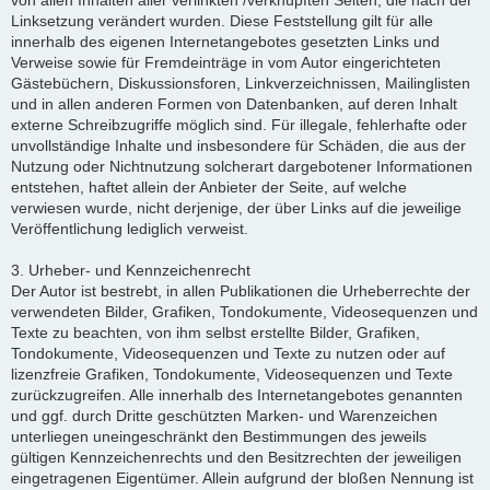
von allen Inhalten aller verlinkten /verknüpften Seiten, die nach der
Linksetzung verändert wurden. Diese Feststellung gilt für alle
innerhalb des eigenen Internetangebotes gesetzten Links und
Verweise sowie für Fremdeinträge in vom Autor eingerichteten
Gästebüchern, Diskussionsforen, Linkverzeichnissen, Mailinglisten
und in allen anderen Formen von Datenbanken, auf deren Inhalt
externe Schreibzugriffe möglich sind. Für illegale, fehlerhafte oder
unvollständige Inhalte und insbesondere für Schäden, die aus der
Nutzung oder Nichtnutzung solcherart dargebotener Informationen
entstehen, haftet allein der Anbieter der Seite, auf welche
verwiesen wurde, nicht derjenige, der über Links auf die jeweilige
Veröffentlichung lediglich verweist.
3. Urheber- und Kennzeichenrecht
Der Autor ist bestrebt, in allen Publikationen die Urheberrechte der
verwendeten Bilder, Grafiken, Tondokumente, Videosequenzen und
Texte zu beachten, von ihm selbst erstellte Bilder, Grafiken,
Tondokumente, Videosequenzen und Texte zu nutzen oder auf
lizenzfreie Grafiken, Tondokumente, Videosequenzen und Texte
zurückzugreifen. Alle innerhalb des Internetangebotes genannten
und ggf. durch Dritte geschützten Marken- und Warenzeichen
unterliegen uneingeschränkt den Bestimmungen des jeweils
gültigen Kennzeichenrechts und den Besitzrechten der jeweiligen
eingetragenen Eigentümer. Allein aufgrund der bloßen Nennung ist