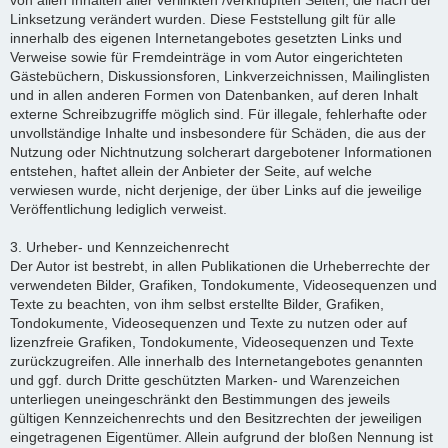
von allen Inhalten aller verlinkten /verknüpften Seiten, die nach der
Linksetzung verändert wurden. Diese Feststellung gilt für alle
innerhalb des eigenen Internetangebotes gesetzten Links und
Verweise sowie für Fremdeinträge in vom Autor eingerichteten
Gästebüchern, Diskussionsforen, Linkverzeichnissen, Mailinglisten
und in allen anderen Formen von Datenbanken, auf deren Inhalt
externe Schreibzugriffe möglich sind. Für illegale, fehlerhafte oder
unvollständige Inhalte und insbesondere für Schäden, die aus der
Nutzung oder Nichtnutzung solcherart dargebotener Informationen
entstehen, haftet allein der Anbieter der Seite, auf welche
verwiesen wurde, nicht derjenige, der über Links auf die jeweilige
Veröffentlichung lediglich verweist.
3. Urheber- und Kennzeichenrecht
Der Autor ist bestrebt, in allen Publikationen die Urheberrechte der
verwendeten Bilder, Grafiken, Tondokumente, Videosequenzen und
Texte zu beachten, von ihm selbst erstellte Bilder, Grafiken,
Tondokumente, Videosequenzen und Texte zu nutzen oder auf
lizenzfreie Grafiken, Tondokumente, Videosequenzen und Texte
zurückzugreifen. Alle innerhalb des Internetangebotes genannten
und ggf. durch Dritte geschützten Marken- und Warenzeichen
unterliegen uneingeschränkt den Bestimmungen des jeweils
gültigen Kennzeichenrechts und den Besitzrechten der jeweiligen
eingetragenen Eigentümer. Allein aufgrund der bloßen Nennung ist